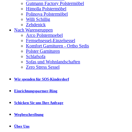
Gutmann Factory Polstermöbel
Himolla Polstermöbel
Polinova Polstermöbel
Willi Schillig
Zehdenick
Nach Warengruppen
Arco Polstermoebel
Fernsehsessel-Einzelsessel
Komfort Garnituren - Ortho Sedis
Polster Garnituren
Schlafsofa
Sofas und Wohnlandschaften
Zero Stress Sessel
Wir spenden für SOS-Kinderdorf
Einrichtungspartner-Ring
Schicken Sie uns Ihre Anfrage
Wegbeschreibung
Über Uns