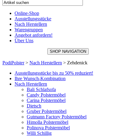
Online-Shop
Ausstellungsstücke
Nach Herstellern
Warengruppen
Angebot anfordern!
Über Uns
SHOP NAVIGATION
PodiPolster
>
Nach Herstellern
>
Zehdenick
Ausstellungsstücke bis zu 50% reduziert!
Ihre Wunsch-Kombination
Nach Herstellern
Bali Schlafsofa
Candy Polstermöbel
Carina Polstermöbel
Dietsch
Gruber Polstermöbel
Gutmann Factory Polstermöbel
Himolla Polstermöbel
Polinova Polstermöbel
Willi Schillig