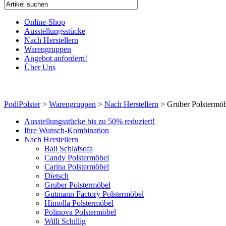
Online-Shop
Ausstellungsstücke
Nach Herstellern
Warengruppen
Angebot anfordern!
Über Uns
PodiPolster
>
Warengruppen
>
Nach Herstellern
>
Gruber Polstermö
Ausstellungsstücke bis zu 50% reduziert!
Ihre Wunsch-Kombination
Nach Herstellern
Bali Schlafsofa
Candy Polstermöbel
Carina Polstermöbel
Dietsch
Gruber Polstermöbel
Gutmann Factory Polstermöbel
Himolla Polstermöbel
Polinova Polstermöbel
Willi Schillig