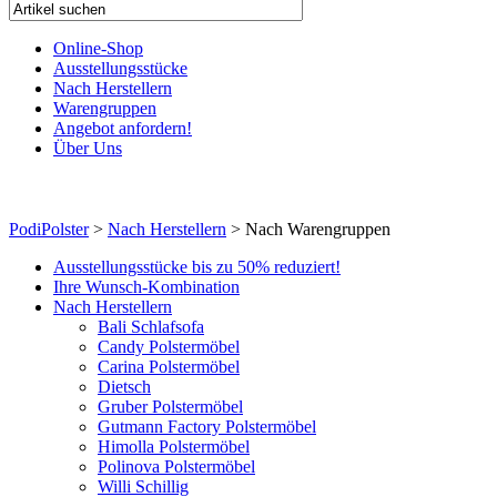
Online-Shop
Ausstellungsstücke
Nach Herstellern
Warengruppen
Angebot anfordern!
Über Uns
PodiPolster
>
Nach Herstellern
>
Nach Warengruppen
Ausstellungsstücke bis zu 50% reduziert!
Ihre Wunsch-Kombination
Nach Herstellern
Bali Schlafsofa
Candy Polstermöbel
Carina Polstermöbel
Dietsch
Gruber Polstermöbel
Gutmann Factory Polstermöbel
Himolla Polstermöbel
Polinova Polstermöbel
Willi Schillig